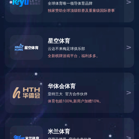
您现在的位置：
首页
-
产品展示
>
吊杆、吊板连接板、底板
>
吊板
产品分类
/ PRODUCT
吊板、连接板
管夹
管卡、卡箍、夹箍、管箍
管托、管道支座
管道支架、管道管座