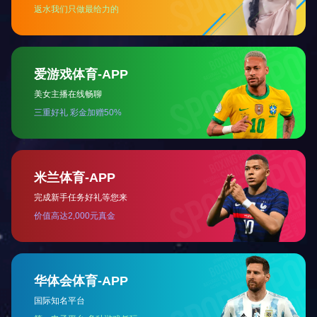
快速通道
华体网页版登录入口
P型卡
隔热管托
我们的产品