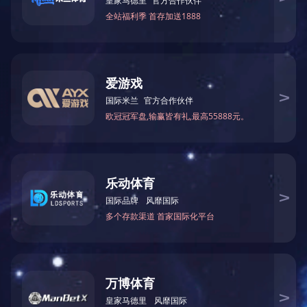
抖音短视频
账号：
1878301432
快手短视频
账号：
1180148404