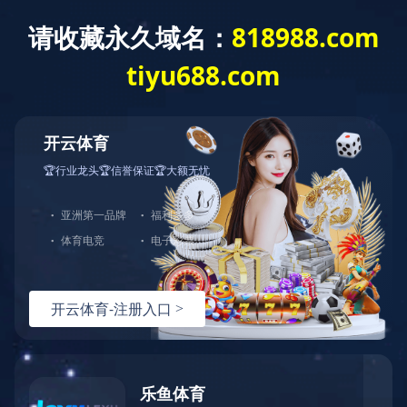
欢迎来到“华体网页版登录入口”官方网站
管夹、管卡、管托
20年专业生产
同力首页
走进同力
产品展示
HOME
ABOUT US
PRODUCTS