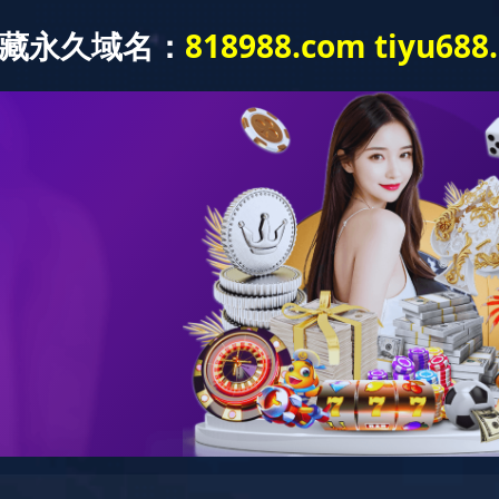
站
抖音账号：18
管夹、管卡、管托、支架
20年专业生产厂家
产品展示
案例 • 新闻
品牌 • 优势
PRODUCTS
NEWS
HONOR