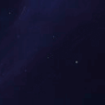
管件材质分类1 以材质划分：碳钢: ASTM ASME A234
WPB、WPC合...
【查看详情】
管件适用管道标准汇总
管道标准大全1 原劳动部[1996]140号文压力管道安全管理
与监察规定*...
【查看详情】
管件现行国家标准汇总
GB T10752-1995船用钢管对焊接头GB T12772-1999排水用