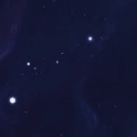
华体网页版登录入口网站顺利通过百度信誉官网认
当前社会，互联网信息的体量是巨大的。在获取资讯便捷
证！
的同时，虚假...
【查看详情】
华体网页版登录入口注册商标顺利通过百度信誉商
2018年8月27日，华体网页版登录入口注册的同力牌商标顺
标认证！
利通过...
【查看详情】
管件的划分和介绍