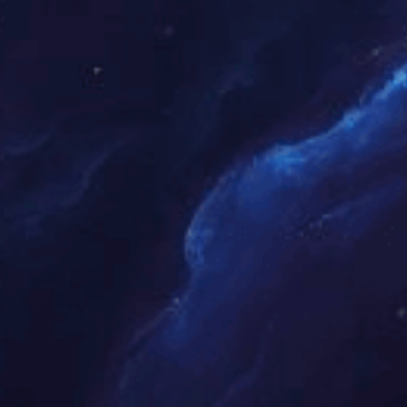
基本定义管件英文（Pipe fitting）是管道系统中起连接、控
制、变向...
【查看详情】
管件标准体系
管件标准体系国际上管法兰标准主要有两个体系，即以德
国DIN（包括原...
【查看详情】
管件材质分类