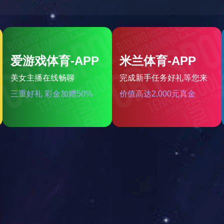
泡沫玻璃管托
同力公司生产的泡沫玻璃管托包括在泡沫玻璃管托的外表
面设有用于...
【查看详情】
华体网页版登录入口成为百度信誉V3用户，合作时
时光荏苒，岁月如梭。一眨眼的时间，华体网页版登录入
间131个月。
口和百...
【查看详情】