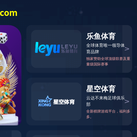
78301432 快手账号：1180148404
13831688593
华体（中国）
CONTACTS