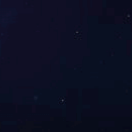
柔性接口铸...
【查看详情】
1
32条
上一页
2
3
4
下一页
口
P型卡
隔热管托
滑动导向支架
热压弯头托座
单管吊架
行业
石油化工
电力
海洋工程
冶金矿山
造纸
煤化工
+