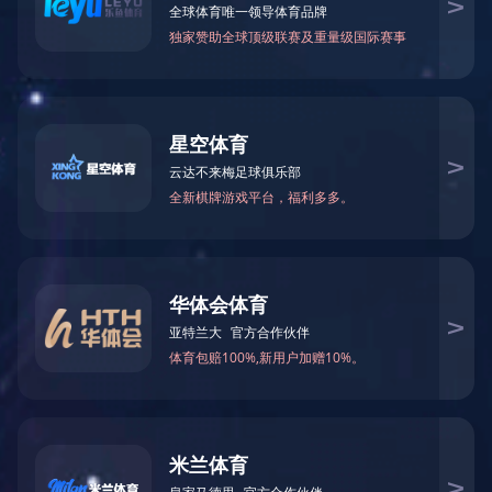
您现在的位置：
首页
-
案例 • 新闻
>
同力百科
>
头条
管卡
管卡是固定管道的一种标准零部件，样式多种多样
同力百科