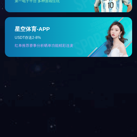
华体网页版登录入口
P型卡
隔热管托
我们的产品
多
钢铁行业
建筑行业
石油化工
电力
我们的客户
版权所有 华体网页版登录入口 /
地址：河北省廊坊市大城县城西五公里S381省道（津保路）北侧
高速方向：G3廊沧高速大城出口西行三公里
冀ICP备09048949号-1
冀公网安备 13102502000128号
LEJING.COM
|
拼搏在线官方网站
|
LETOU(乐投)
|
AK平台
|
乐竞官网
|
开云网页版页
面
|
新利·体育(中国)官方网站
|
LEJING.COM
|
拼搏在线官网
|