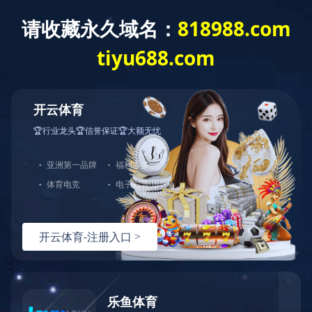
欢迎来到“华体网页版登录入口”官方网站
管夹、管卡、管托
20年专业生产
同力首页
走进同力
产品展示
HOME
ABOUT US
PRODUCTS