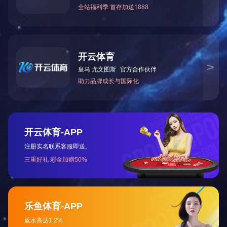
0316-5888733
弯